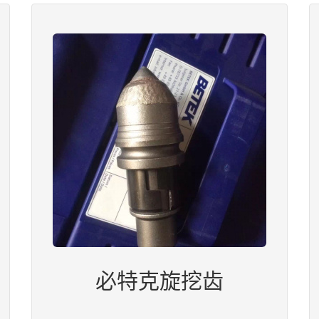
必特克旋挖齿