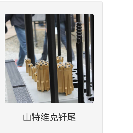
山特维克钎尾