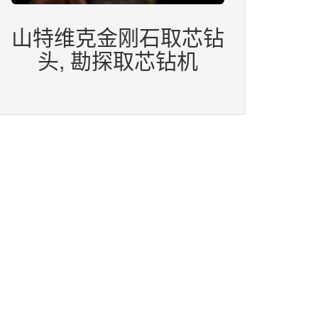
山特维克金刚石取芯钻
头, 勘探取芯钻机