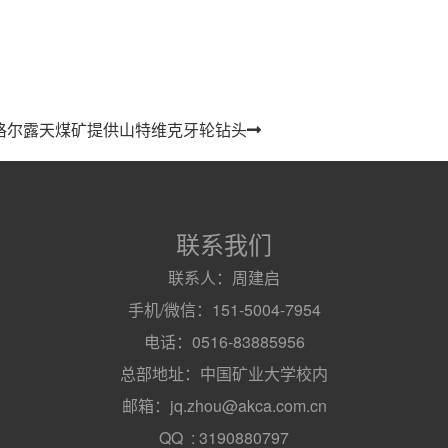
准格尔露天煤矿提供山特维克牙轮钻头
联系我们
联系人：周建启
手机/微信：151-5004-7954
电话：0516-83885956
总部地址：中国矿业大学校内
邮箱：jq.zhou@akca.com.cn
QQ : 3190880797