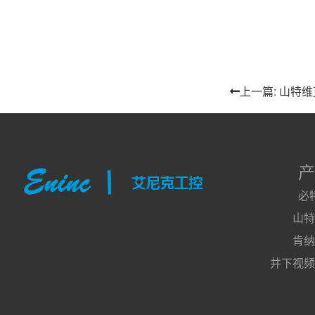
上一篇: 山特
产
必
山特
肯纳
井下视频