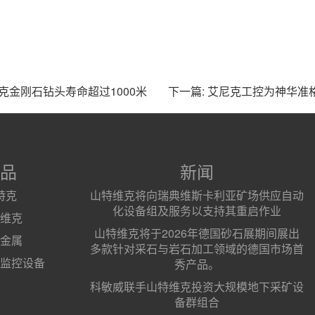
维克金刚石钻头寿命超过1000米
下一篇: 艾尼克工控为神华
品
新闻
特克
山特维克将向瑞典维斯卡利亚矿场供应自动
化设备组及服务以支持其重启作业
维克
山特维克将于2026年德国砂石展期间展出
金属
多款针对采石与岩石加工领域的德国市场首
监控设备
秀产品。
科敏威联手山特维克投资大规模地下采矿设
备群组合