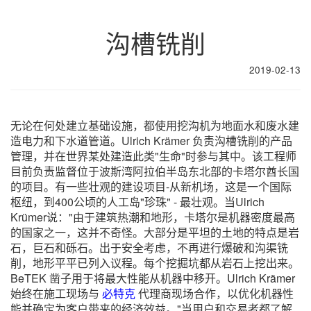
沟槽铣削
2019-02-13
无论在何处建立基础设施，都使用挖沟机为地面水和废水建
造电力和下水道管道。Ulrich Krämer 负责沟槽铣削的产品
管理，并在世界某处建造此类"生命"时参与其中。该工程师
目前负责监督位于波斯湾阿拉伯半岛东北部的卡塔尔酋长国
的项目。有一些壮观的建设项目-从新机场，这是一个国际
枢纽，到400公顷的人工岛"珍珠" - 最壮观。当Ulrich
Krümer说："由于建筑热潮和地形，卡塔尔是机器密度最高
的国家之一，这并不奇怪。大部分是平坦的土地的特点是岩
石，巨石和砾石。出于安全考虑，不再进行爆破和沟渠铣
削，地形平平已列入议程。每个挖掘坑都从岩石上挖出来。
BeTEK 凿子用于将最大性能从机器中移开。Ulrich Krämer
始终在施工现场与
必特克
代理商现场合作，以优化机器性
能并确定为客户带来的经济效益。"当用户和交易者都了解