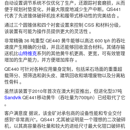
自动设置调节系统不仅优化了生产，还跟踪衬套磨损，从而
便于规划衬垫变化，并最大限度地减少生产中断。QS441
代表了先进锥体破碎机技术和履带式移动性的完美结合 。
通过三个圆锥体和四个衬套设置来控制 CSS 和材料分级，
该装置有可能为操作员提供更大的灵活性 。
非常精确 36 吨重型 QE440 黄牛能够以高达 600 tph 的吞吐
速度产生精确的分级，并且还能够回收混合材料。其储存输
送机比
山特维克
系列的其他黄牛机更高、更宽，可有效管理
增加的生产能力，并方便增加库存 。
QE440 可针对各种应用量身定制，包括采石场面的重重超
载筛分、预筛选和剥头皮、建筑回收和填埋废物以及分离粘
性骨料 。
虽然该装置于2010年首次在澳大利亚推出，但进化型37吨
Sandvik
QE441移动黄牛（吞吐量为700tph）已经取代了它
。
客户满意度 据说，该金矿对承包商的设备性能和专业交付
感到"非常高兴"。QS441 尤其被证明是一个理想的二次破碎
机，以其高容量吞吐量和较大的进给尺寸最大化钳口破碎机