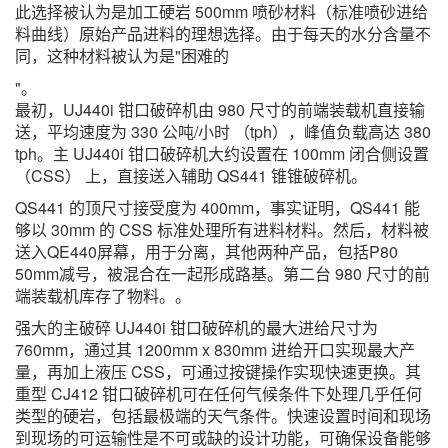
此选择被认为是加工硬岩 500mm 喷砂材料（标准喷砂进给
料曲线）原始产品进料的理想选择。由于每天的水分含量不
同，这种材料被认为是"困难的
"。
最初，UJ440i 钳口破碎机由 980 尺寸的前端装载机直接输
送，平均速度为 330 公吨/小时 （tph），峰值负载高达 380
tph。主 UJ440i 钳口破碎机大约设置在 100mm 闭合侧设置
（CSS） 上，直接送入辅助 QS441 锥锥破碎机。
QS441 的顶尺寸接受度为 400mm，事实证明，QS441 能
够以 30mm 的 CSS 标准处理所有进料材料。然后，材料被
送入QE440屏幕，用于分离，其他两种产品，包括P80
50mm减号，被混合在一起形成路基。第二台 980 尺寸的前
端装载机库存了物料。。
强大的主破碎 UJ440i 钳口破碎机的最大进给尺寸为
760mm，通过其 1200mm x 830mm 进给开口实现最大产
量，再加上液压 CSS，可通过按键操作实现快速更换。其
重型 CJ412 钳口破碎机可在任何气候条件下处理几乎任何
类型的硬岩，包括最极端的天气条件。快速设置时间和现场
到现场的可运输性是不可或缺的设计功能，可确保设备能够