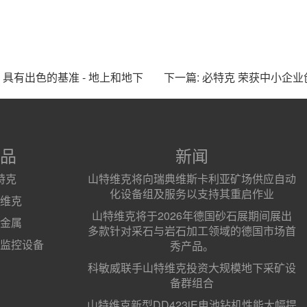
，具有出色的基准 - 地上和地下
下一篇: 必特克 荣获中小企
品
新闻
特克
山特维克将向瑞典维斯卡利亚矿场供应自动
化设备组及服务以支持其重启作业
维克
山特维克将于2026年德国砂石展期间展出
金属
多款针对采石与岩石加工领域的德国市场首
监控设备
秀产品。
科敏威联手山特维克投资大规模地下采矿设
备群组合
山特维克新型DD423iE电池钻机性能大幅提