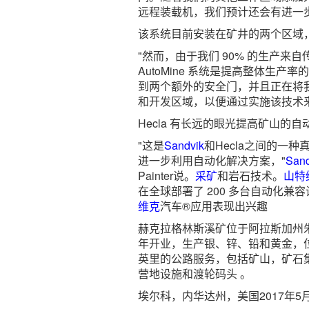
远程装载机，我们预计还会有进一步
该系统目前安装在矿井的两个区域
"然而，由于我们 90% 的生产来
AutoMine 系统是提高整体生产率
到两个额外的安全门，并且正在将
和开发区域，以便通过实施该技术
Hecla 有长远的眼光提高矿山的自
"这是
Sandvik
和Hecla之间的一
进一步利用自动化解决方案，"
Sand
Painter说。
采矿
和岩石技术。
山特
在全球部署了 200 多台自动化
维克
汽车®应用表现出兴趣
赫克拉格林斯溪矿位于阿拉斯加州朱
年开业，生产银、锌、铅和黄金，
英里的公路服务，包括矿山，矿石
营地设施和渡轮码头 。
埃尔科，内华达州，美国2017年5月