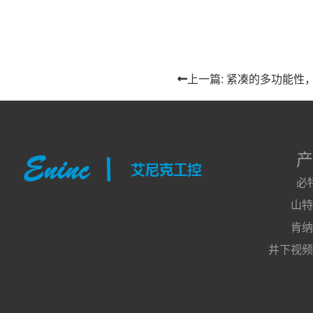
上一篇: 紧凑的多功能性
产
必
山特
肯纳
井下视频