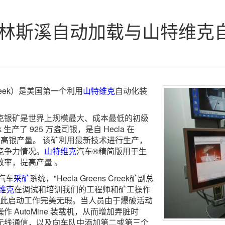
林斯溪自动加载与山特维克
Creek）是美国第一个利用
山特维克
自动化装
克银矿是世界上规模最大、成本最低的初级
k 生产了 925 万盎司银，是自 Hecla 在
来的最高银产量。 该矿利用最新技术进行生产，
竞争力情况。
山特维克
汽车®精简版用于生
率，提高产量 。
汽车
采矿
系统，"Hecla Greens Creek矿副总
维克
在调试和培训我们的工程师和矿工操作
好，因此启动工作完美无瑕。当人员由于爆破活动
AutoMine 装载机，从而增加弄脏时
无线通信，以及向车队中添加第二或第三个