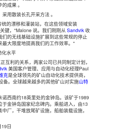
的成果 。
，采用散装长孔开采方法 。
自传统的漂移和灌装站，在这些领域安装
的关键，"Malone 说。我们刚刚从
Sandvik
收
我们的无线基础设施扩展到这些常规的停止
来最大限度地提高我们的工作效率。"
动化水平
种真正互利的关系，两家公司已共同制定计划，
vik
美国客户管理、应用与自动化经理Paul
维克
是全球领先的矿山自动化技术提供商，
兼容设备。全球越来越多的其他矿山对实施
山特
诺西南约18英里处的金钟岛。该矿于1989
位于金钟岛国家纪念碑内。乘船进入，由13
集中厂，干堆放尾矿设施，船舶装载设施，
19日