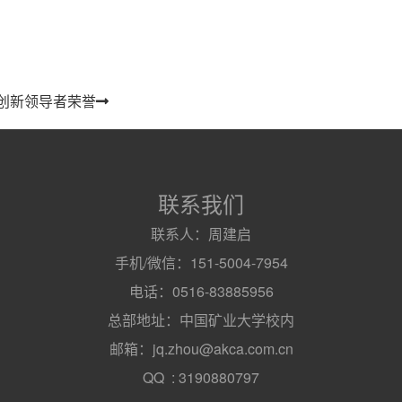
业创新领导者荣誉
联系我们
联系人：周建启
手机/微信：151-5004-7954
电话：0516-83885956
总部地址：中国矿业大学校内
邮箱：jq.zhou@akca.com.cn
QQ : 3190880797