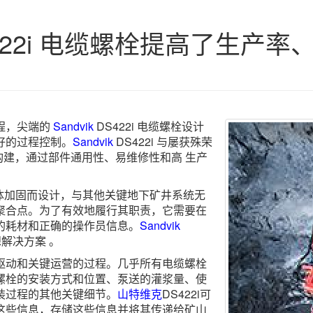
 DS422i 电缆螺栓提高了生
程，尖端的
Sandvik
DS422i 电缆螺栓设计
好的过程控制。
Sandvik
DS422i 与屡获殊荣
上构建，通过部件通用性、易维修性和高 生产
能岩体加固而设计，与其他关键地下矿井系统无
聚合点。为了有效地履行其职责，它需要在
的耗材和正确的操作员信息。
Sandvik
想解决方案 。
驱动和关键运营的过程。几乎所有电缆螺栓
螺栓的安装方式和位置、泵送的灌浆量、使
装过程的其他关键细节。
山特维克
DS422i可
这些信息，存储这些信息并将其传递给矿山