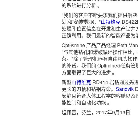
的系统进行分析 。
"我们的客户不断要求我们提供解决
划'和'安装'数据，"
山特维克
DS422
处理孔位置信息在开发和生产钻井
正确利用。我们最新的智能产品为
Opti®mine 产品产品经理 Petri Ma
"与其他钻孔和爆破循环操作相比
杂。"除了管理机器有自由机头操
的补货。我们的 Optimine®
方面取得了巨大的进步 。
新型
山特维克
RD414 岩钻通过先
更长的刀柄和钻钢寿命。
Sandvik
D
安静且符合人体工程学的客舱以及
能控制和自动化功能 。
坦佩雷，芬兰，2017年9月13日