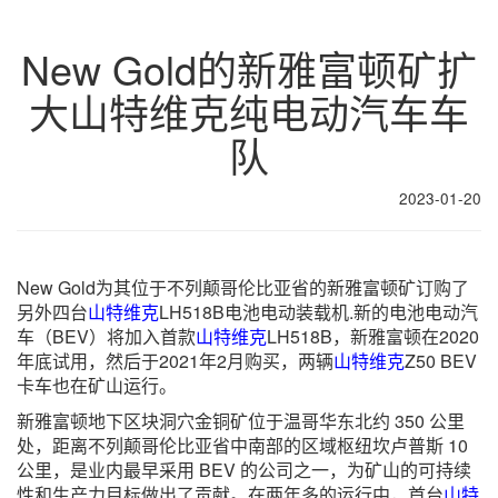
New Gold的新雅富顿矿扩
大山特维克纯电动汽车车
队
2023-01-20
New Gold为其位于不列颠哥伦比亚省的新雅富顿矿订购了
另外四台
山特维克
LH518B电池电动装载机.新的电池电动汽
车（BEV）将加入首款
山特维克
LH518B，新雅富顿在2020
年底试用，然后于2021年2月购买，两辆
山特维克
Z50 BEV
卡车也在矿山运行。
新雅富顿地下区块洞穴金铜矿位于温哥华东北约 350 公里
处，距离不列颠哥伦比亚省中南部的区域枢纽坎卢普斯 10
公里，是业内最早采用 BEV 的公司之一，为矿山的可持续
性和生产力目标做出了贡献。在两年多的运行中，首台
山特