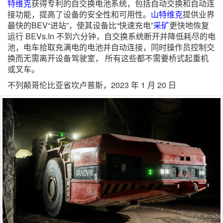
特维克
获得专利的自交换电池系统，包括自动交换和自动连
接功能，提高了设备的安全性和可用性。
山特维克
提供业界
最快的BEV“进站”，使其设备比“快速充电”
采矿
更快地恢复
运行 BEVs.In 不到六分钟，自交换系统断开并降低耗尽的电
池，电车拾取充满电的电池并自动连接，同时操作员控制交
换而无需离开设备驾驶室， 所有这些都不需要桥式起重机
或叉车。
不列颠哥伦比亚省坎卢普斯，2023 年 1 月 20 日