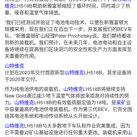
维克
LH518B帮助新雅富顿缩短了循环时间，同时减少了热
量、噪音和温室气体排放。
“我们已经测试并验证了电池电动技术，以便在新雅富顿大
规模采用，现在我们正在迈出下一步，并发展我们的BEV车
队，”新雅富顿矿山经理Peter Prochotsky说。我们期待着收
到新的装载机。我们预计，在未来几年，电池电动和自主设
备将继续在提高我们区块洞穴的安全性和生产力方面发挥至
关重要的作用。
山特维克
计划在2023年交付首款新型
山特维克
LH518B，其余设备将
于2025年交付。
作为纯电池供电的装载机，
山特维克
LH518B将继续支持
New Gold通过减少地下温室气体排放来提高可持续性的努
力。
山特维克
LH518B的有效载荷额定值为18吨，是
采矿
业
中容量最高的电池供电装载机。作为第三代BEV，它完全围
绕其电池系统和电动传动系统从头开始设计。
山特维克
LH518B与大多数地下车队和作业完美集成，因为
它不需要对矿山基础设施进行任何重大更改。装载机采用
山