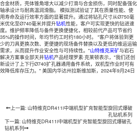
合金材质，壳体锥角增大以减少打滑与合金损伤，同时配备强化
轴承设计与耐高温润滑脂。 模拟测试验证了其在质量性能、使
用寿命及运行效率方面的显著提升。通过将钻孔尺寸从Ø750毫
米优化至Ø740毫米并提升
钻机
性能，客户可实现更快的钻进速
度。维护频率降低与备件更换便捷化，相较前代产品可节省约
35%的操作时间，年均节约工时约180小时。 "客户将体验到更
少的刀具更换次数、更便捷的现场备件替换以及更低的维运运输
需求，从而提升作业安全性与可持续性。"
山特维克
采矿
与岩石
解决方案事业部天井
钻机
产品经理罗素·克莱顿表示，"我们还创
新设计了上下行Ø740扩孔器通用备件系统，双机型作业时可有
效降低库存压力。" 美国内华达州拉斯维加斯，2024年9月24日
上一篇: 山特维克DR411i中端机型扩充智能型旋回式爆破
孔钻机系列
下一篇: 山特维克DR411i中端机型扩充智能型旋回式爆破孔
钻机系列