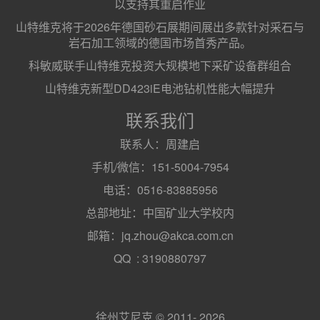
以支持其重启作业
山特维克将于2026年德国砂石展期间展出多款针对采石与
岩石加工领域的德国市场首秀产品。
科敏威联手山特维克投资大规模地下采矿设备群组合
山特维克新型DD423iE电池钻机性能大幅提升
联系我们
联系人：周建启
手机/微信：151-5004-7954
电话：0516-83885956
总部地址：中国矿业大学校内
邮箱：jq.zhou@akca.com.cn
QQ : 3190880797
徐州艾尼克 © 2011- 2026