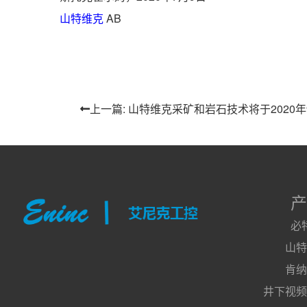
山特维克
AB
上一篇: 山特维克采矿和岩石技术将于2020年
产
必
山特
肯纳
井下视频