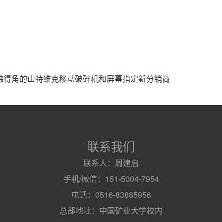
和佛得角的山特维克移动破碎机和屏幕指定新分销商
联系我们
联系人：周建启
手机/微信：151-5004-7954
电话：0516-83885956
总部地址：中国矿业大学校内