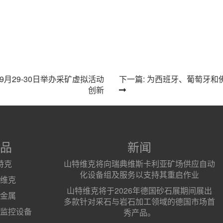
9月29-30日举办采矿虚拟活动
下一篇: 为西班牙、葡萄牙
创新
品
新闻
特克
山特维克将向瑞典维斯卡利亚矿场供应自动
化设备组及服务以支持其重启作业
维克
山特维克将于2026年德国砂石展期间展出
金属
多款针对采石与岩石加工领域的德国市场首
监控设备
秀产品。