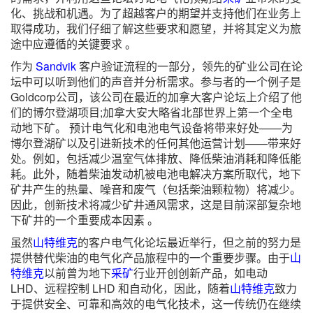
化、挑战和机遇。为了超越客户的期望并支持他们在业务上
取得成功，我们仔细了解这些要求和愿望，并将其定义为旅
途中应遵循的关键要求 。
作为
Sandvik
客户验证流程的一部分，领先的矿业公司在论
坛中可以听到他们的声音并分析需求。参与者的一个例子是
Goldcorp公司，该公司在最近的加拿大客户论坛上介绍了他
们的博尔登湖项目;加拿大安大略省北部世界上第一个全电
动地下矿。 预计电气化和电池电气设备将带来好处——为
博尔登湖矿以及引进新技术的任何其他运营计划——带来好
处。例如，包括减少温室气体排放、降低柴油消耗和降低能
耗。此外，随着柴油发动机被电池电解决方案所取代，地下
矿井产生的热量、噪音和废气（包括柴油颗粒物）将减少。
因此，创新技术将减少矿井通风需求，这是目前深部复杂地
下矿井的一个重要成本因素 。
虽然
山特维克
的客户电气化论坛最近举行，但之前的努力是
提供替代柴油的电气化产品旅程中的一个重要步骤。由于
山
特维克
以前曾为地下
采矿
行业开创创新产品，如电动
LHD、远程控制 LHD 和自动化，因此，随着
山特维克
致力
于提供安全、可靠和高效的电气化技术，这一传统仍在继续