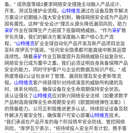
备。" 成熟度等级2要求网络安全措施主动融入产品设计、
开发、测试及维护全流程。
山特维克
通过在设备及数字解决
方案设计初期植入强大安全机制，确保网络安全成为产品的
固有属性。这种"安全设计"理念从源头降低漏洞风险，助力
采矿
作业在保障生产力前提下抵御网络威胁。 "作为
采矿
数
字化先锋，我们的解决方案深度融入客户核心生产流
程，"
山特维克
矿业全球自动化产品开发及新产品项目总监
亚科·库伊瓦宁强调，"任何安全隐患都可能直接中断其运营
连续性。随着
采矿
作业互联度提升及网络威胁日益复杂化，
网络安全已成为重中之重。我们必须证明自身具备保障产品
安全的能力，同时守护客户与企业的数据及知识产权。" 成
熟度等级2认证包含补丁管理、漏洞处理及安全更新等流
程。
山特维克
客户将获得针对持续演变的威胁所构建的及
时、体系化响应，确保设备在全生命周期保持安全状态。
该认证强化了
山特维克
应对新兴网络安全法规（如要求数字
产品制造商保障全生命周期安全的《欧盟网络弹性法案》）
的预备能力。公司正积极推进更多认证，持续验证设备及软
件解决方案安全性，确保客户可安心部署
山特维克
技术。
"我们承诺在产品开发的每个阶段筑牢安全防线、管控网络
风险，"库伊瓦宁表示，"将持续投入安全开发计划，携手客