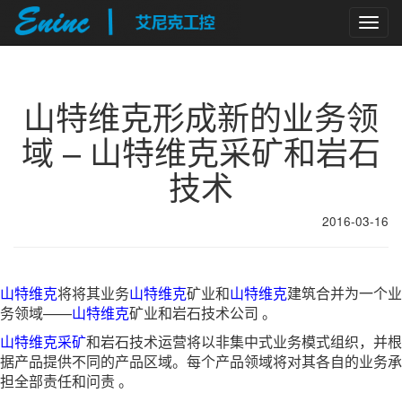
Togg
navig
山特维克形成新的业务领
域 – 山特维克采矿和岩石
技术
2016-03-16
山特维克
将将其业务
山特维克
矿业和
山特维克
建筑合并为一个业
务领域——
山特维克
矿业和岩石技术公司 。
山特维克
采矿
和岩石技术运营将以非集中式业务模式组织，并根
据产品提供不同的产品区域。每个产品领域将对其各自的业务承
担全部责任和问责 。