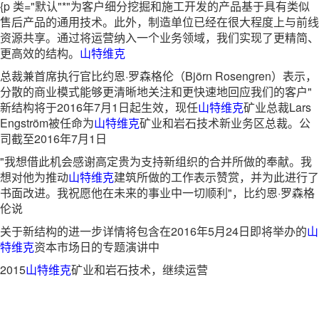
{p 类="默认"*"为客户细分挖掘和施工开发的产品基于具有类似
售后产品的通用技术。此外，制造单位已经在很大程度上与前线
资源共享。通过将运营纳入一个业务领域，我们实现了更精简、
更高效的结构。
山特维克
总裁兼首席执行官比约恩·罗森格伦（Björn Rosengren）表示，
分散的商业模式能够更清晰地关注和更快速地回应我们的客户"
新结构将于2016年7月1日起生效，现任
山特维克
矿业总裁Lars
Engström被任命为
山特维克
矿业和岩石技术新业务区总裁。公
司截至2016年7月1日
"我想借此机会感谢高定贵为支持新组织的合并所做的奉献。我
想对他为推动
山特维克
建筑所做的工作表示赞赏，并为此进行了
书面改进。我祝愿他在未来的事业中一切顺利"，比约恩·罗森格
伦说
关于新结构的进一步详情将包含在2016年5月24日即将举办的
山
特维克
资本市场日的专题演讲中
2015
山特维克
矿业和岩石技术，继续运营