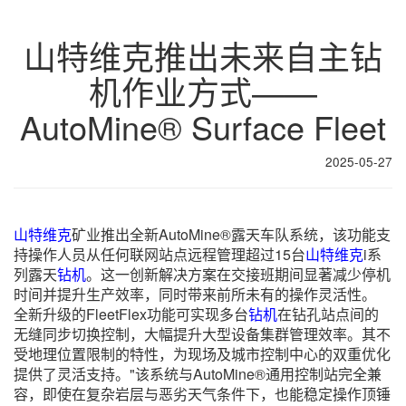
山特维克推出未来自主钻
机作业方式——
AutoMine® Surface Fleet
2025-05-27
山特维克
矿业推出全新AutoMine®露天车队系统，该功能支
持操作人员从任何联网站点远程管理超过15台
山特维克
i系
列露天
钻机
。这一创新解决方案在交接班期间显著减少停机
时间并提升生产效率，同时带来前所未有的操作灵活性。
全新升级的FleetFlex功能可实现多台
钻机
在钻孔站点间的
无缝同步切换控制，大幅提升大型设备集群管理效率。其不
受地理位置限制的特性，为现场及城市控制中心的双重优化
提供了灵活支持。"该系统与AutoMine®通用控制站完全兼
容，即使在复杂岩层与恶劣天气条件下，也能稳定操作顶锤