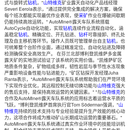
式与旋转式
钻机
，"
山特维克
矿业露天自动化产品线经理
Severi Eerola表示，"通过提供完全集成的解决方案，确保
每个班次都能实现最优作业表现，使
采矿
作业在爆破间歇期
仍能持续高效运转。" AutoMine®露天车队系统搭载
AutoCycle自动化功能，实现
钻机
连续作业流程自动化，涵
盖稳定
钻机
、精确定位、开孔钻进、
钻杆
可靠接卸、终孔处
理及自主移机等环节。操作人员既可管理单台自主
钻机
，也
可统筹整个台阶作业面，通过精准定位、自动化钻进及障碍
检测确保安全高效生产。 在芬兰北部博利登凯维萨多金属
露天矿的实地测试验证了该系统的实用价值。"凯维萨矿区
地质条件复杂，矿物组成多样，韧性岩层与季节性水冻现象
严重影响设备性能与钻进能力，"矿区钻探开发经理Juha
Ranta表示，"AutoMine®露天车队系统帮助我们在严苛环境
下实现作业优化，其远程控制无缝切换功能与
山特维克
强大
的售后支持，是保持高效运营的关键因素。" "与
山特维克
的
合作及AutoMine®露天车队系统的应用标志着运营水平质的
飞跃，"博利登凯维萨首席执行官Tom Söderman强调，"
山
特维克
持续的技术支持与专业经验是提升生产效能的核心动
力，这项合作将成为推动矿山长期成功运营的重要基石。"
AutoMine®露天车队系统通过真实作业环境中的技能培训机