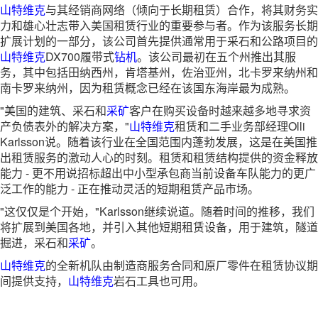
山特维克
与其经销商网络（倾向于长期租赁）合作，将其财务实
力和雄心壮志带入美国租赁行业的重要参与者。作为该服务长期
扩展计划的一部分，该公司首先提供通常用于采石和公路项目的
山特维克
DX700履带式
钻机
。该公司最初在五个州推出其服
务，其中包括田纳西州，肯塔基州，佐治亚州，北卡罗来纳州和
南卡罗来纳州，因为租赁概念已经在该国东海岸最为成熟。
"美国的建筑、采石和
采矿
客户在购买设备时越来越多地寻求资
产负债表外的解决方案，"
山特维克
租赁和二手业务部经理Olli
Karlsson说。随着该行业在全国范围内蓬勃发展，这是在美国推
出租赁服务的激动人心的时刻。租赁和租赁结构提供的资金释放
能力 - 更不用说招标超出中小型承包商当前设备车队能力的更广
泛工作的能力 - 正在推动灵活的短期租赁产品市场。
"这仅仅是个开始，"Karlsson继续说道。随着时间的推移，我们
将扩展到美国各地，并引入其他短期租赁设备，用于建筑，隧道
掘进，采石和
采矿
。
山特维克
的全新机队由制造商服务合同和原厂零件在租赁协议期
间提供支持，
山特维克
岩石工具也可用。