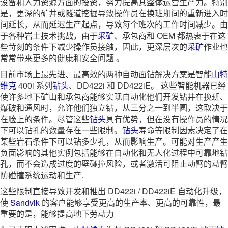
设备和人力资源方面的投资，努力提高其整体运营生产力。特别
是，更深的矿井或隧道挖掘导致操作员在换班期间的重新进入时
间延长，从而延迟生产起点，导致每个班次的工作时间减少。由
于各种岩土技术挑战，由于
采矿
、承包商和 OEM 都热衷于在这
些苛刻的条件下减少操作员接触，因此，更深层次的
采矿
作业也
常常带来更多的健康和安全问题 。
目前市场上最先进、最高效的两种自动面钻解决方案是智能
山特
维克
400i 系列
钻头
、DD422i 和 DD422iE。 这些智能机器已经
使许多地下矿山和承包商能够实现自动化他们开发钻井在换班、
爆破和通风时，允许他们独立钻，从三分之一到半圆，这取决于
在脸上的条件。尽管这些
钻头
具有优势，但在没有操作员的情况
下可以钻孔的数量存在一些限制。
钻头
寿命等限制因素决定了在
某些岩石条件下可以钻多少孔，从而影响生产。可能对生产产生
负面影响的其他实例包括能够在自动化和无人化过程中可靠地钻
孔，而不会造成过度的壁碰撞风险，或者激活可阻止动臂的动臂
防碰撞系统运动和生产.
这些限制直接导致开发和推出 DD422i / DD422iE 自动化升级，
使
Sandvik
的客户能够享受更高的生产率、更高的可靠性，最
重要的是，能够提高地下劳动力