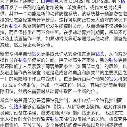
为了克服上述困难，
山特维克
为其 DD422i 和 DD422iE 地下
钻
机
开发了一系列可选的附加设备 - 单独提供，或作为总封装提
供。其中一个功能是新的动臂防撞系统，该系统基于预测潜在碰
撞的动态路径重新计算模型。这样可以防止在无人值守的情况下
操作
钻头
在动臂遇到可能发生碰撞时关闭，从而确保不仅避免碰
撞，而且保持生产而不会中断。在手动动臂控制期间，系统还可
以防止装置操作不慎，如果动臂太靠近车厢或其他动臂，则首先
减速，然后停止动臂运动 。
新型专利半自动
钻头
更换器允许从安全位置更换
钻头
，从而减少
操作员在
钻头
前停留的时间。除了提高生产率外，新的
钻头
更换
器还降低了人员暴露于薄弱地面条件（如面部本身）的风险，以
及进出操作员驾驶室（这是造成各种角度和膝关节的主要原因之
一）的风险地下作业中受伤）。位更换器由两个动臂的
钻头
机架
（6 或 9 个标准位，外加一个冲床位）组成。其原理是简单地删
除旧位，然后在需要时从动臂中取回一个新的位 。
新套件的关键部分是远程钻孔控制，其中包括一个钻孔控制面
板，使
钻头
能够远程操作 - 例如，从矿场表面操作。这允许操作
员帮助设备在换档、爆破和通风时间期间钻更多孔， 也通过在
无人操作时允许远程监控
钻头
来降低设备损坏的风险。板载套件
由摄像机、无线天线、安全等级访问保护系统以及控制逻辑组