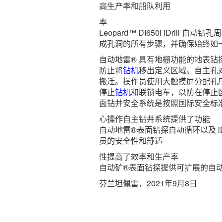
高生产率和船队利用
率
Leopard™ DI650i iDril
成孔洞的所有步骤，并确保始终如
自动地雷® 具有地栅功能的地表
防止将
钻机
移出定义区域。自主孔
搬迁。操作员使用大触摸屏分配孔序列
停止
钻机
和联锁电车，以防在停止区检
面钻井安全系统是按照国际安全标
心操作自主钻井系统提供了功能
自动地雷®表面钻探自动循环以及 iD
员的安全性和舒适
性提高了效率和生产率
自动矿®表面钻探提供可扩展的自
芬兰坦佩雷，2021年9月8日