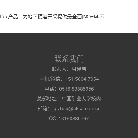
Nextrax产品，为地下硬岩开采提供最全面的OEM-不
联系我们
联系人：周建启
手机/微信：151-5004-7954
电话：0516-83885956
总部地址：中国矿业大学校内
邮箱：jq.zhou@akca.com.cn
QQ : 3190880797