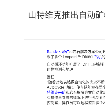
山特维克推出自动矿
Sandvik
采矿
和岩石解决方案公司通过
现了多个 Leopard ™ DI650i
钻机
自动循环功能扩展了 iDrill 
碍物检测和地理
围栏
"随着对地表钻探自动化的需求不
AutoCycle 功能，使车队能够
特维克
采矿
和岩石解决方案自动化副总裁
有操作员参与的情况下进行孔到孔
控制室，操作员可以远程监督多个