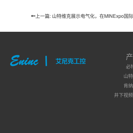
上一篇: 山特维克展示电气化，在MINExpo国
产
必
山特
肯纳
井下视频