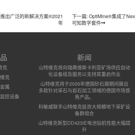
际推出广泛的新解决方案®2021
下一篇: OptiMine®集成了
年
可知数字套件
品
新闻
特克
山特维克将向瑞典维斯卡利亚矿场供应自动
化设备组及服务以支持其重启作业
维克
山特维克将于2026年德国砂石展期间展出
金属
多款针对采石与岩石加工领域的德国市场首
监控设备
秀产品。
科敏威联手山特维克投资大规模地下采矿设
备群组合
山特维克新型DD423iE电池钻机性能大幅提
升