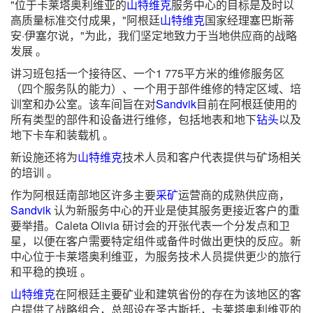
"位于卡莱塔奥利维亚的
山特维克
服务中心的目标是及时以
高质量标准交付成果，"阿根廷
山特维克
国家经理塞巴斯蒂
安·伊塞尔说，"为此，我们坚定地致力于当地供应商的战略
发展 。
讲习班包括一个接待区、一个1 775平方米的维修服务区
（四个服务队的能力）、一个用于部件维修的特定区域、培
训室和办公室。该车间旨在对
Sandvik
目前在阿根廷使用的
所有类型的部件和设备进行维修，包括地表和地下
钻头
以及
地下卡车和装载机 。
新设施还将为
山特维克
技术人员和客户代表提供与矿场相关
的培训 。
作为阿根廷南部地区许多主要
采矿
运营商的成熟供应商，
Sandvik
认为新服务中心的开业是使其服务更接近客户的重
要举措。Caleta Olivia 研讨会的开张代表一个分发点和卫
星，以便在客户需要特定组件或备件时做出更快的反应。新
中心位于卡莱塔奥利维亚，为服务技术人员提供更少的旅行
和平稳的换班 。
山特维克
在阿根廷主要矿业和建筑省份的存在为该地区的客
户提供了战略组合，总部设在圣古斯托，卡莱塔奥利维亚的