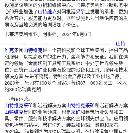
设施是该地区的分销和维修中心。卡莱塔奥利维亚新服务中
心的开业加强了
山特维克
对阿根廷
采矿
业发展的承诺，更加
贴近客户，服务能力更及时。这些设施也为当地供应商的发
展以及当地资源的培训增加了价值 。
卡莱塔奥利维亚，阿根廷，2021年8月6日
---------------------------------------------------------------------------
山特
维克
集团
山特维克
是一个高科技和全球工程集团，提供产品
和服务，以提高客户的生产力，盈利能力和安全。我们在选
定的领域（金属切割工具和工具系统）中处于世界领先地
位：建筑行业
采矿
业和岩石挖掘的设备和工具、服务和技术
解决方案;先进不锈钢、特种合金产品以及工业供热产品。
2020年，集团在160多个国家拥有约37，000名员工，收入
约860亿瑞典克朗
，持续运营。
山特维克
采矿
和岩石解决方案
山特维克
采矿
和岩石解决方案
山特维克
集团的业务领域，也是
采矿
和建筑行业设备和工
具、零件、服务和技术解决方案的全球领先供应商。应用领
域包括岩石钻探、岩石切割、装载和运输、隧道和采石。
2020年，销售额约为370亿瑞典克朗，在持续运营中拥有约