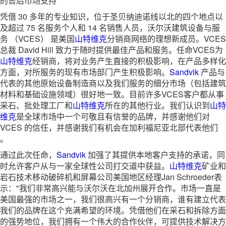
的售后市场支持
凭借 30 多年的专业知识，位于圣贝纳迪诺线以北的四个地点以
及超过 75 名服务个人和 14 名销售人员，沃尔沃建筑设备与服
务 （VCES） 是美国
山特维克
分销商网络的理想新成员。VCES
总裁 David Hill 致力于随时提供最佳产品和服务。任命VCES为
山特维克
经销商，将对业务产生直接的积极影响，在产品多样化
方面，对所服务的现有市场部门产生积极影响。
Sandvik
产品与
代表的其他原始设备制造商以及我们服务的细分市场（包括建筑
材料和基础设施领域）很好地一致。目前许多VCES客户都从事
采石、批处理工厂和
山特维克
所在的其他行业。我们认识到
山特
维克
是全球市场中一个可敬且有信誉的品牌，并感谢他们对
VCES 的信任，并感谢我们有机会在加利福尼亚北部代表他们
。
通过此次任命，
Sandvik
加强了其提供本地客户支持的承诺，同
时允许客户从与一家全球性公司打交道中获益。
山特维克
矿业和
岩石技术移动破碎机和屏幕公司美国地区经理Jan Schroeder表
示："我们非常高兴能与沃尔沃在北加州展开合作。市场一直是
美国最强的市场之一，我们很高兴有一个分销商，谁有建立代表
我们的品牌在这个充满希望的环境。凭借他们在采石和拆除方面
的强势地位，我们拥有一个伟大的合作伙伴，可提供技术解决方