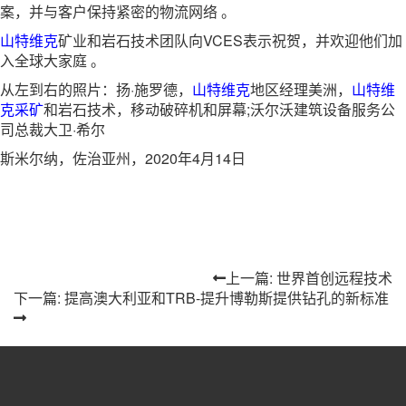
案，并与客户保持紧密的物流网络 。
山特维克
矿业和岩石技术团队向VCES表示祝贺，并欢迎他们加
入全球大家庭 。
从左到右的照片：扬·施罗德，
山特维克
地区经理美洲，
山特维
克
采矿
和岩石技术，移动破碎机和屏幕;沃尔沃建筑设备服务公
司总裁大卫·希尔
斯米尔纳，佐治亚州，2020年4月14日
上一篇: 世界首创远程技术
下一篇: 提高澳大利亚和TRB-提升博勒斯提供钻孔的新标准