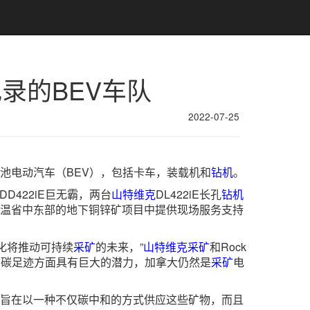
录的BEV车队
2022-07-25
辆电池电动汽车（BEV），包括卡车，装载机和
钻机
。
DD422iE巨无霸，两台
山特维克
DL422iE长孔
钻机
温省中东部的地下铜锌矿项目中提供现场服务支持
化将推动可持续
采矿
的未来，”
山特维克
采矿
和Rock
的碳足迹方面具有巨大的潜力，加拿大仍然是
采矿
电
项目旨在以一种不仅碳中和的方式供应这些矿物，而且