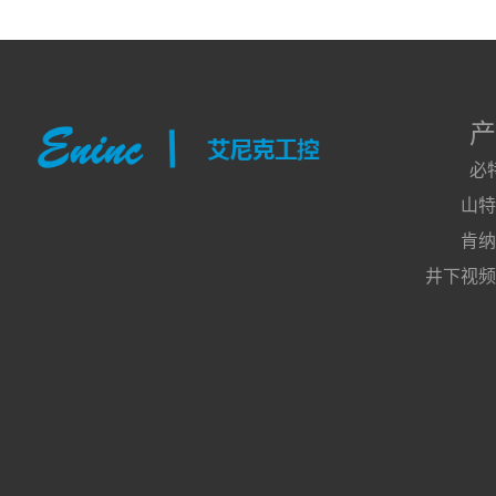
产
必
山特
肯纳
井下视频