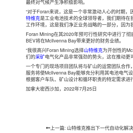
最终对气候产生净积极影响。
“对于Foran来说，这是一个非常激动人心的时期，因为我们
特维克
是工业电池技术的全球领导者，我们期待在
工作环境，这是我们净正业务战略的一部分，因为
Foran Mining在其2020年预可行性研究
BEV将在McIlvenna Bay带来更好的财务业绩。
“我很高兴Foran Mining选择
山特维克
为开创性的Mc
们的
采矿
电气化产品非常强劲的势头，这在推动更
一个专门的现场项目团队将与矿山的运营团队合作，
服务将使McIlvenna Bay能够充分利用其
根据客户车队、矿山设计和循环职责的特定需求进
加拿大密西沙加，2022年7月25日
上一篇: 山特维克推出下一代自动化解决方