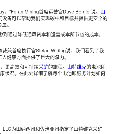
an Mining首席运营官Dave Bernier说。
山
气设备可以帮助我们实现碳中和目标并提供更安全的
金属。
定，考虑到通过降低通风资本和运营成本所节省的成本，
总裁兼首席执行官Stefan Widing说。我们看到了我
工人健康方面提供了巨大的潜力。
力，更高效和可持续
采矿
的旅程。
山特维克
的电池即
和健康状况。在此处详细了解每个电池即服务计划如何
Supply， LLC为田纳西州和佐治亚州指定了山特维克采矿