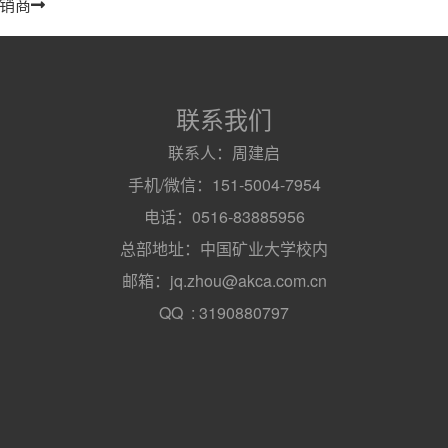
销商
联系我们
联系人：周建启
手机/微信：151-5004-7954
电话：0516-83885956
总部地址：中国矿业大学校内
邮箱：jq.zhou@akca.com.cn
QQ : 3190880797