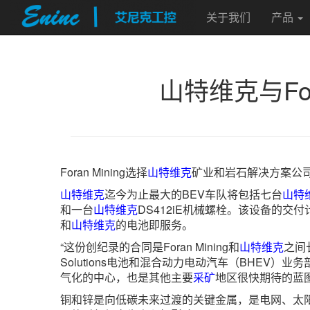
关于我们
产品
山特维克与F
Foran Mining选择
山特维克
矿业和岩石解决方案公司为
山特维克
迄今为止最大的BEV车队将包括七台
山特
和一台
山特维克
DS412iE机械螺栓。该设备的交付
和
山特维克
的电池即服务。
“这份创纪录的合同是Foran Mining和
山特维克
之间
Solutions电池和混合动力电动汽车（BHEV）业务部
气化的中心，也是其他主要
采矿
地区很快期待的蓝
铜和锌是向低碳未来过渡的关键金属，是电网、太阳能