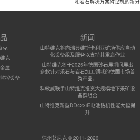
和岩石解决方案臂钻机的新分
品
新闻
特克
山特维克将向瑞典维斯卡利亚矿场供应自动
化设备组及服务以支持其重启作业
维克
山特维克将于2026年德国砂石展期间展出
金属
多款针对采石与岩石加工领域的德国市场首
监控设备
秀产品。
科敏威联手山特维克投资大规模地下采矿设
备群组合
山特维克新型DD423iE电池钻机性能大幅提
升
徐州艾尼克 © 2011- 2026