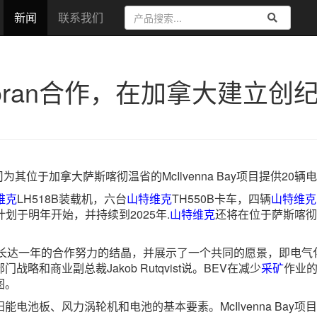
新闻
联系我们
oran合作，在加拿大建立创纪
其位于加拿大萨斯喀彻温省的McIlvenna Bay项目提供20
维克
LH518B装载机，六台
山特维克
TH550B卡车，四辆
山特维克
计划于明年开始，并持续到2025年.
山特维克
还将在位于萨斯喀彻
长达一年的合作努力的结晶，并展示了一个共同的愿景，即电气
门战略和商业副总裁Jakob Rutqvist说。BEV在减少
采矿
作业
图。
电池板、风力涡轮机和电池的基本要素。McIlvenna Bay