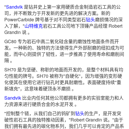
"
Sandvik
是钻井史上第一家用硬质合金制造岩石工具的公
司，并不断致力于开发新的更先进的解决方案。新的
PowerCarbide 牌号基于对不同类型岩石
钻头
磨损情况的深
入了解，"
山特维克
岩石工具公司地下顶锤产品经理 Robert
Grandin 说 。
GC80 专为岩石中高二氧化硅含量的磨蚀性地面条件而开
发。一种新的、独特的方法使得生产外部耐磨的纽扣成为可
能，而中心则提供了韧性，进一步推高了使用寿命和磨削间
隔 。
SH70 是为坚硬、称职的地面而开发的，是整个材料具有均
匀性能的牌号。SH70 被称为"自硬化"，因为增强的变形硬
化使其在使用它进行钻孔时更具耐磨性。表面硬度持续"重
新填充"，这意味着硬顶永不磨损 。
Sandvik
比业内任何其他公司都拥有更多的实验室能力和人
力资源来进行硬质合金的水泥开发 。
"控制整个链，从我们自己的钨矿到
钻头
的生产，是开发突
破性岩石工具的独特推动因素，"Robert Grandin 说。"由于
我们拥有最先进的碳化物系列，我们几乎可以肯定的产品系