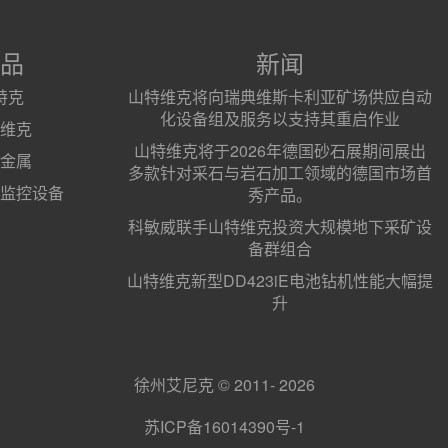
品
新闻
特克
山特维克将向瑞典维斯卡利亚矿场供应自动
化设备组及服务以支持其重启作业
维克
山特维克将于2026年德国砂石展期间展出
金属
多款针对采石与岩石加工领域的德国市场首
监控设备
秀产品。
科敏威联手山特维克投资大规模地下采矿设
备群组合
山特维克新型DD423iE电池钻机性能大幅提
升
徐州艾尼克 © 2011- 2026
苏ICP备16014390号-1