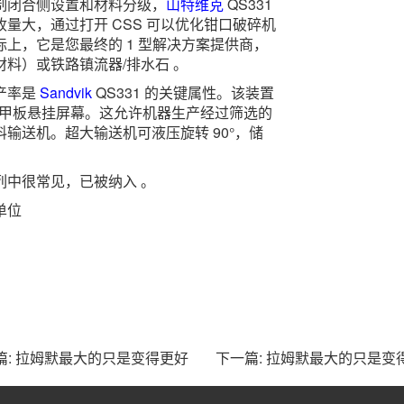
制闭合侧设置和材料分级，
山特维克
QS331
量大，通过打开 CSS 可以优化钳口破碎机
上，它是您最终的 1 型解决方案提供商，
材料）或铁路镇流器/排水石 。
产率是
Sandvik
QS331 的关键属性。该装置
5 英尺）单甲板悬挂屏幕。这允许机器生产经过筛选的
输送机。超大输送机可液压旋转 90°，储
列中很常见，已被纳入 。
单位
日
篇: 拉姆默最大的只是变得更好
下一篇: 拉姆默最大的只是变