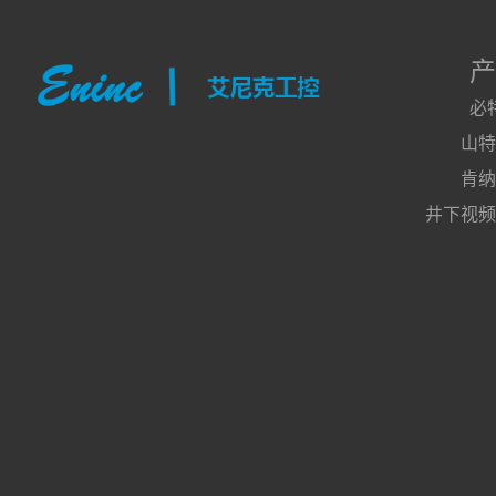
产
必
山特
肯纳
井下视频