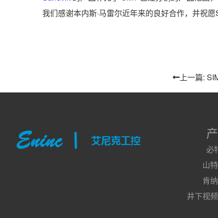
我们感谢本内斯·马雷尔近年来的良好合作，并祝愿
上一篇: S
产
必
山特
肯纳
井下视频