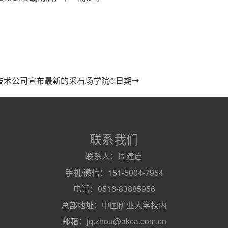
石技术公司宣布最新的采石场学院®日期
联系我们
联系人：周建启
手机/微信：151-5004-7954
电话：0516-83885956
总部地址：中国矿业大学校内
邮箱：jq.zhou@akca.com.cn