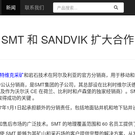
新闻
联系我们
SMT 和 SANDVIK 扩大合作
特维克
采矿
和岩石技术在阿尔及利亚的官方分销商，用于移动和固
t.It的公认分销商，是SMT集团的子公司，其总部设在比利时维
以及作为沃尔沃 CE 在荷兰、比利时和卢森堡的独家经销商）。
得成功的关键 。
017年1月1日起承担额外的分销责任，包括地面钻井机和地下钻井设
售后市场的广泛技术。SMT 的地理覆盖范围和 60 名员工提
，使 SMT 能够为其矿山和采石场的客户提供完整的解决方案，从