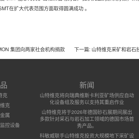
SMT在扩大代表范围方面取得圆满成功 。
IMON 集团向两家社会机构捐款
下一篇: 山特维克采矿和岩
品
新闻
特克
山特维克将向瑞典维斯卡利亚矿场供应自动
化设备组及服务以支持其重启作业
维克
山特维克将于2026年德国砂石展期间展出
金属
多款针对采石与岩石加工领域的德国市场首
监控设备
秀产品。
科敏威联手山特维克投资大规模地下采矿设