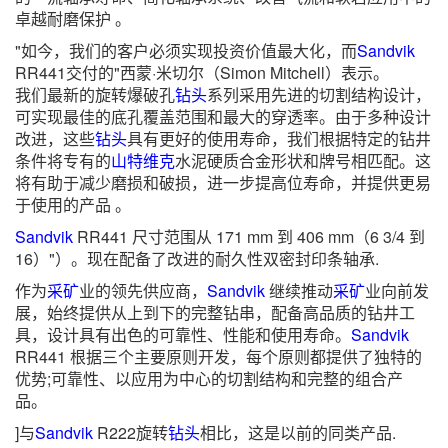
卓越耐磨保护 。
"如今，我们的客户必须实现投资价值最大化，而
Sandvik
RR441交付的"西蒙·米切尔（Simon Mitchell）表示。
我们最新的旋转爆破孔
钻头
系列采用先进的切割结构设计，
可实现最佳的底孔覆盖范围和最大的穿透率。由于多种设计
改进，这些
钻头
具有更好的使用寿命，我们根据特定的钻井
条件将专有的
山特维克
水泥硬质合金形状和牌号相匹配。这
将有助于减少磨损和破损，进一步提高位寿命，并提供更易
于使用的产品 。
Sandvik
RR441 尺寸范围从 171 mm 到 406 mm（6 3/4 到
16）"）。现在配备了改进的耐久性双密封印条轴承.
作为
采矿
业的领先供应商，
Sandvik
继续推动
采矿
业向前发
展，始终提供从上到下的完整钻串，配备高品质的钻井工
具，设计具有出色的可靠性、性能和使用寿命。
Sandvik
RR441 根据三个主要原则开发，每个原则都提供了独特的
优势;可靠性、以应用为中心的切割结构和完整的组合产
品。
]与
Sandvik
R222旋转
钻头
相比，这是以前的同类产品.