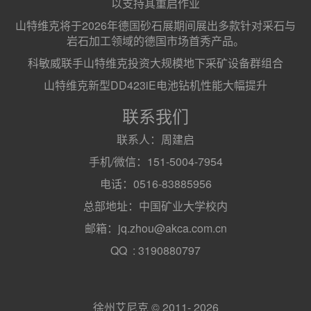
以支持其重启作业
山特维克将于2026年德国砂石展期间展出多款针对采石与
岩石加工领域的德国市场首秀产品。
科敏威联手山特维克投资大规模地下采矿设备群组合
山特维克新型DD423iE电池钻机性能大幅提升
联系我们
联系人：周建启
手机/微信：151-5004-7954
电话：0516-83885956
总部地址：中国矿业大学校内
邮箱：jq.zhou@akca.com.cn
QQ : 3190880797
徐州艾尼克 © 2011- 2026