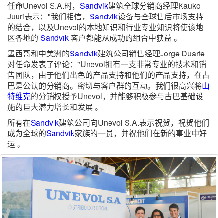
任命Unevol S.A.时，
Sandvik
建筑全球分销商经理Kauko
Juuri表示："我们相信，
Sandvik
设备与全球售后市场支持
的结合，以及Unevol的本地知识和行业专业知识将使该地
区各地的
Sandvik
客户都能从成功的组合中获益 。
墨西哥和中美洲的
Sandvik
建筑公司销售经理Jorge Duarte
对任命发表了评论："Unevol拥有一支非常专业的技术和销
售团队，由于他们出色的产品支持和他们的产品支持，在古
巴是公认的分销商。密切与客户群的互动。我们很高兴将
山
特维克
的分销权授予Unevol，并能够积极参与古巴基础设
施的巨大潜力增长和发展 。
所有在
Sandvik
建筑公司向Unevol S.A.表示祝贺，祝贺他们
成为全球的
Sandvik
家族的一员，并祝他们在新的事业中好
运 。