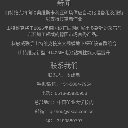
新闻
山特维克将向瑞典维斯卡利亚矿场供应自动化设备组及服务
以支持其重启作业
山特维克将于2026年德国砂石展期间展出多款针对采石与
岩石加工领域的德国市场首秀产品。
科敏威联手山特维克投资大规模地下采矿设备群组合
山特维克新型DD423iE电池钻机性能大幅提升
联系我们
联系人：周建启
手机/微信：151-5004-7954
电话：0516-83885956
总部地址：中国矿业大学校内
邮箱：jq.zhou@akca.com.cn
QQ : 3190880797