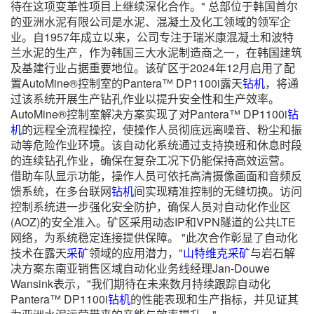
待在这项变革性项目上继续深化合作。" 总部位于韩国首尔
的亚洲水泥有限公司是水泥、混凝土及化工领域的领军企
业。自1957年成立以来，公司专注于瑞米康混凝土和波特
兰水泥的生产，作为韩国三大水泥制造商之一，在韩国建筑
及基建行业占据重要地位。该矿区于2024年12月启用了配
置AutoMine®控制室的Pantera™ DP1100i露天
钻机
，将通
过该系统开展生产钻孔作业以提升安全性和生产效率。
AutoMine®控制室解决方案实现了对Pantera™ DP1100i
钻
机
的远程全流程操控，使操作人员彻底远离噪音、粉尘和振
动等危险作业环境。该自动化系统通过支持换班和休息时段
的连续钻孔作业，确保在复杂工况下仍能保持高效运营。
借助车队显示功能，操作人员可依托高清摄像画面和音频反
馈系统，在多台联网
钻机
间实现精准控制的无缝切换。访问
控制系统进一步强化安全防护，确保人员对自动化作业区
(AOZ)的安全准入。矿区采用动态IP和VPN隧道的公共LTE
网络，为系统稳定连接提供保障。 "此次合作彰显了自动化
技术在露天
采矿
领域的应用潜力，"
山特维克
采矿
与岩石解
决方案东南亚销售区域自动化业务线经理Jan-Douwe
Wansink表示，"我们期待在未来数月持续跟踪自动化
Pantera™ DP1100i
钻机
的性能表现和生产指标，并见证其