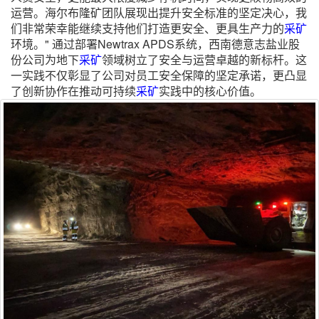
运营。海尔布隆矿团队展现出提升安全标准的坚定决心，我
们非常荣幸能继续支持他们打造更安全、更具生产力的
采矿
环境。" 通过部署Newtrax APDS系统，西南德意志盐业股
份公司为地下
采矿
领域树立了安全与运营卓越的新标杆。这
一实践不仅彰显了公司对员工安全保障的坚定承诺，更凸显
了创新协作在推动可持续
采矿
实践中的核心价值。