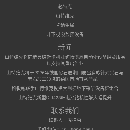
必特克
山特维克
肯纳金属
井下视频监控设备
新闻
山特维克将向瑞典维斯卡利亚矿场供应自动化设备组及服务
以支持其重启作业
山特维克将于2026年德国砂石展期间展出多款针对采石与
岩石加工领域的德国市场首秀产品。
科敏威联手山特维克投资大规模地下采矿设备群组合
山特维克新型DD423iE电池钻机性能大幅提升
联系我们
联系人：周建启
手机/微信：151-5004-7954