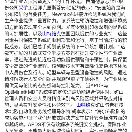
全体作业人员营造更安全的工作环境。 西南德意志盐业股
份公司
采矿
工程师克里斯蒂安·珀尼施表示："安全始终是海
尔布隆矿的首要任务，Newtrax先进接近检测系统为我们的
生产作业提供了重要助力。该系统在预防碰撞和增强环境感
知方面的表现完全达到预期。尤其令我们印象深刻的是系统
的可扩展性，以及
山特维克
德国团队提供的专业支持，这些
因素共同保障了系统的顺利部署和运行。基于当前取得的积
极成效，我们已着手规划该系统的下一阶段扩展计划。" 这
款可扩展的开放式安全解决方案旨在提升安全性与作业效
率，通过先进的接近检测功能提供预警和干预控制，确保更
安全高效的作业流程。该创新技术可有效降低复杂地下环境
中人员伤亡及行人、轻型车辆与重型设备碰撞的风险，通过
精准解决行人安全问题并规避轻重型车辆碰撞，为作业环境
提供无与伦比的态势感知与控制能力。 当APDS与
OptiMine® MDP系统中的定位追踪功能结合使用时，矿山
管理人员和安全人员可精准识别高风险区域并采取应对措
施，显著提升安全性和运营效率。
山特维克
矿山与岩石技
术北欧自动化业务线经理马尔特·胡本表示："海尔布隆矿的
成功实施印证了我们开放式解决方案在提升安全标准方面的
卓越成效。APDS不仅有效解决了关键安全挑战，保障作业
人员安全，更能最大限度减少停机时间，实现更顺畅高效的