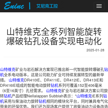
Togg
navig
山特维克全系列智能旋转
爆破钻孔设备实现电动化
2025-01-28
山特维克
矿业与岩石解决方案现已推出新一代智能旋转爆破孔
钻
机
全系电动版本，这是公司助力矿业可持续发展转型的最新举
措。
山特维克
DR410iE、DR411iE、DR412iE、DR413iE和
DR416iE组成的智能电动旋转
钻机
系列可覆盖152至406毫米
（6至16英寸）孔径需求。
山特维克
矿业与岩石解决方案公司旋
转
钻机
产品经理Nellaiappan Subbiah表示："
山特维克
iE系列
钻
机
采用与柴油动力旋转
钻机
相同的模块化平台，同时兼具电气化
带来的环保优势。我们还为现场客户提供了将柴油动力设备改造