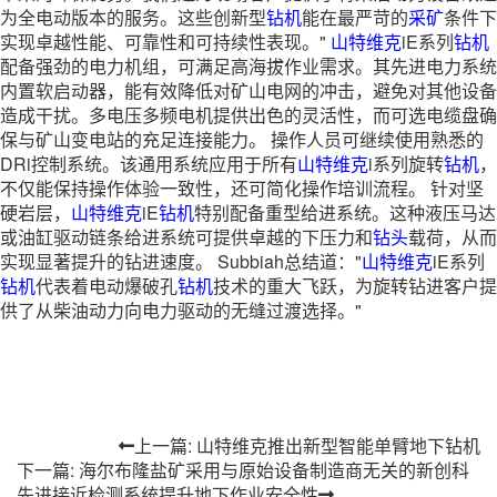
为全电动版本的服务。这些创新型
钻机
能在最严苛的
采矿
条件下
实现卓越性能、可靠性和可持续性表现。"
山特维克
iE系列
钻机
配备强劲的电力机组，可满足高海拔作业需求。其先进电力系统
内置软启动器，能有效降低对矿山电网的冲击，避免对其他设备
造成干扰。多电压多频电机提供出色的灵活性，而可选电缆盘确
保与矿山变电站的充足连接能力。 操作人员可继续使用熟悉的
DRi控制系统。该通用系统应用于所有
山特维克
i系列旋转
钻机
，
不仅能保持操作体验一致性，还可简化操作培训流程。 针对坚
硬岩层，
山特维克
iE
钻机
特别配备重型给进系统。这种液压马达
或油缸驱动链条给进系统可提供卓越的下压力和
钻头
载荷，从而
实现显著提升的钻进速度。 Subbiah总结道："
山特维克
iE系列
钻机
代表着电动爆破孔
钻机
技术的重大飞跃，为旋转钻进客户提
供了从柴油动力向电力驱动的无缝过渡选择。"
上一篇: 山特维克推出新型智能单臂地下钻机
下一篇: 海尔布隆盐矿采用与原始设备制造商无关的新创科
先进接近检测系统提升地下作业安全性