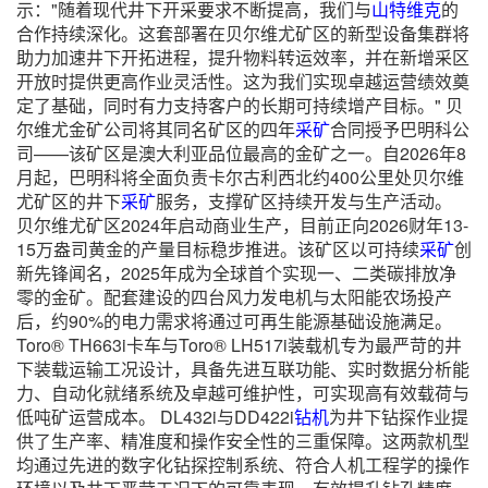
示："随着现代井下开采要求不断提高，我们与
山特维克
的
合作持续深化。这套部署在贝尔维尤矿区的新型设备集群将
助力加速井下开拓进程，提升物料转运效率，并在新增采区
开放时提供更高作业灵活性。这为我们实现卓越运营绩效奠
定了基础，同时有力支持客户的长期可持续增产目标。" 贝
尔维尤金矿公司将其同名矿区的四年
采矿
合同授予巴明科公
司——该矿区是澳大利亚品位最高的金矿之一。自2026年8
月起，巴明科将全面负责卡尔古利西北约400公里处贝尔维
尤矿区的井下
采矿
服务，支撑矿区持续开发与生产活动。
贝尔维尤矿区2024年启动商业生产，目前正向2026财年13-
15万盎司黄金的产量目标稳步推进。该矿区以可持续
采矿
创
新先锋闻名，2025年成为全球首个实现一、二类碳排放净
零的金矿。配套建设的四台风力发电机与太阳能农场投产
后，约90%的电力需求将通过可再生能源基础设施满足。
Toro® TH663i卡车与Toro® LH517i装载机专为最严苛的井
下装载运输工况设计，具备先进互联功能、实时数据分析能
力、自动化就绪系统及卓越可维护性，可实现高有效载荷与
低吨矿运营成本。 DL432i与DD422i
钻机
为井下钻探作业提
供了生产率、精准度和操作安全性的三重保障。这两款机型
均通过先进的数字化钻探控制系统、符合人机工程学的操作