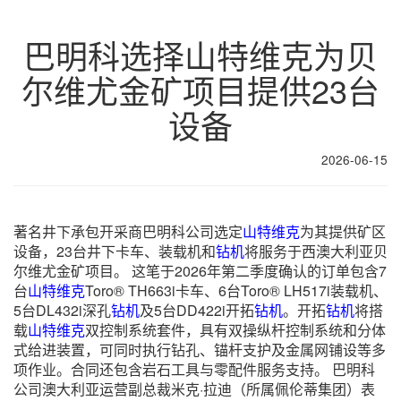
巴明科选择山特维克为贝
尔维尤金矿项目提供23台
设备
2026-06-15
著名井下承包开采商巴明科公司选定
山特维克
为其提供矿区
设备，23台井下卡车、装载机和
钻机
将服务于西澳大利亚贝
尔维尤金矿项目。 这笔于2026年第二季度确认的订单包含7
台
山特维克
Toro® TH663i卡车、6台Toro® LH517i装载机、
5台DL432i深孔
钻机
及5台DD422i开拓
钻机
。开拓
钻机
将搭
载
山特维克
双控制系统套件，具有双操纵杆控制系统和分体
式给进装置，可同时执行钻孔、锚杆支护及金属网铺设等多
项作业。合同还包含岩石工具与零配件服务支持。 巴明科
公司澳大利亚运营副总裁米克·拉迪（所属佩伦蒂集团）表