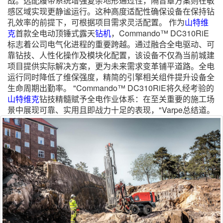
战。选配履带系统增强复杂地形通过性，隔音罩方案则在敏
感区域实现更静谧运行。这种高度适配性确保设备在保持钻
孔效率的前提下，可根据项目需求灵活配置。 作为
山特维
克
首款全电动顶锤式露天
钻机
，Commando™ DC310RiE
标志着公司电气化进程的重要跨越。通过融合全电驱动、可
靠钻技、人性化操作及模块化配置，该设备不仅為当前城建
项目提供实际解决方案，更为未来需求变革铺平道路。全电
运行同时降低了维保强度，精简的引擎相关组件提升设备全
生命周期出勤率。 "Commando™ DC310RiE将久经考验的
山特维克
钻技精髓赋予全电作业体系：在至关重要的施工场
景中展现可靠、实用且即战力十足的表现，"Varpe总结道。