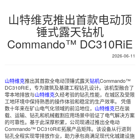
山特维克推出首款电动顶
锤式露天钻机
Commando™ DC310RiE
2026-06-11
山特维克
推出其首款全电动顶锤式露天
钻机
Commando™
DC310RiE，专为建筑及基建工程钻孔设计。该机型融合了
零本地排放与
山特维克
久经考验的钻孔性能，在城区及受限
工地环境中保持熟悉的操作体验和稳定的生产效率。 凭借
数十年来在矿山电气化领域的前沿地位，
山特维克
已在装
载、运输、钻孔和机械截割应用场景中验证了电气解决方案
的可靠性。基于此深厚积累，公司现通过推出全电动
Commando™ DC310RiE拓展产品矩阵。该设备从行进到
钻孔全程实现零排放作业，助力承包商满足现代化城建设施