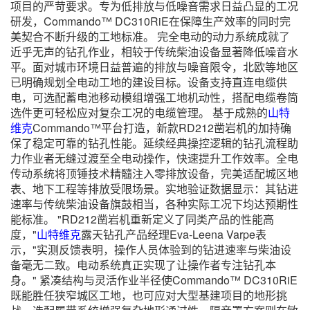
项目的严苛要求。专为低排放与低噪音需求日益凸显的工况
研发，Commando™ DC310RiE在保障生产效率的同时完
美契合不断升级的工地标准。 完全电动的动力系统成就了
近乎无声的钻孔作业，相较于传统柴油设备显著降低噪音水
平。面对城市环境日益普遍的排放与噪音限令，北欧等地区
已明确规划全电动工地的建设目标。设备支持直连电缆供
电，可选配蓄电池移动模组增强工地机动性，搭配电缆卷筒
选件更可轻松应对复杂工况的电缆管理。 基于成熟的
山特
维克
Commando™平台打造，新款RD212凿岩机的加持确
保了稳定可靠的钻孔性能。延续经典操控逻辑的钻孔流程助
力作业者无缝过渡至全电动操作，快速提升工作效率。全电
传动系统将顶锤技术精髓注入零排放设备，完美适配城区地
表、地下工程等排放受限场景。实地验证数据显示：其钻进
速率与传统柴油设备旗鼓相当，各种实际工况下均达预期性
能标准。 "RD212凿岩机重新定义了同类产品的性能高
度，"
山特维克
露天钻孔产品经理Eva-Leena Varpe表
示，"实测反馈表明，操作人员体验到的钻进速率与柴油设
备毫无二致。电动系统真正实现了让操作者专注钻孔本
身。" 紧凑结构与灵活作业半径使Commando™ DC310RiE
既能胜任狭窄城区工地，也可应对大型基建项目的地形挑