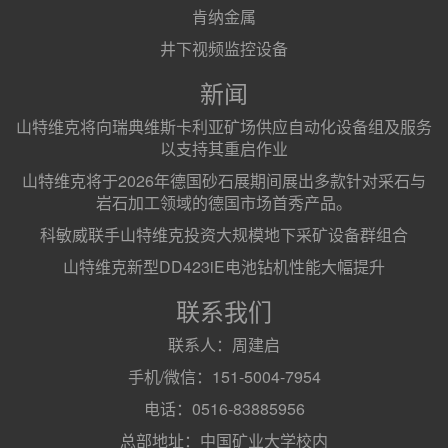
肯纳金属
井下视频监控设备
新闻
山特维克将向瑞典维斯卡利亚矿场供应自动化设备组及服务
以支持其重启作业
山特维克将于2026年德国砂石展期间展出多款针对采石与
岩石加工领域的德国市场首秀产品。
科敏威联手山特维克投资大规模地下采矿设备群组合
山特维克新型DD423iE电池钻机性能大幅提升
联系我们
联系人：周建启
手机/微信：151-5004-7954
电话：0516-83885956
总部地址：中国矿业大学校内