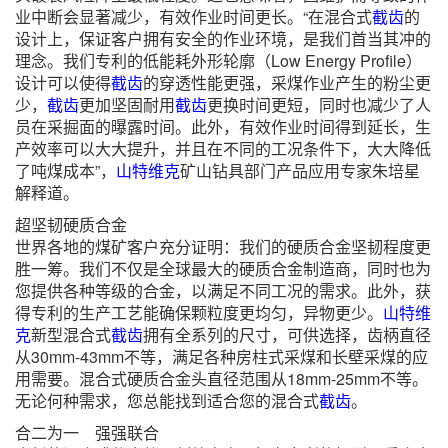
业中断会显著减少，有效作业时间更长。“在混合式
截齿
的
设计上，保证客户拥有安全的作业环境，是我们首当其冲的
理念。我们专利的低能耗外形轮廓（Low Energy Profile）
设计可以使得
截齿
的穿透性能更强，采煤作业产生的粉尘更
少，
截齿
更加坚固耐用
截齿
更换时间更短，同时也减少了人
员在采掘面的曝露时间。此外，有效作业时间得到延长，生
产效率可以大大提升，并且在不同的工况条件下，大大降低
了吨煤成本”，
山特维克
矿山钻具部门产品应用专家朱培星
解释道。
超坚韧硬质合金
世界各地的煤矿客户充分证明：我们的硬质合金坚韧程度更
胜一筹。我们不仅是全球最大的硬质合金制造商，同时也为
您提供各种等级的合金，以满足不同工况的需求。此外，获
得专利的生产工艺能确保颗粒度更均匀，异物更少。
山特维
克
新型混合式
截齿
拥有全系列的尺寸，可供选择，齿柄直径
从30mm-43mm不等，满足各种房柱式采煤和长壁采煤的应
用需要。混合式硬质合金头直径范围从18mm-25mm不等。
无论何种需求，您总能找到适合您的混合式
截齿
。
合二为一 强强联合