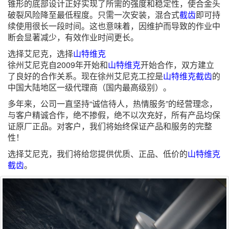
锥形的底部设计正好实现了所需的强度和稳定性，使合金头
破裂风险降至最低程度。只需一次安装，混合式
截齿
即可持
续使用很长一段时间。这也意味着，因维护而导致的作业中
断会显著减少，有效作业时间更长。
选择艾尼克，选择
山特维克
徐州艾尼克自2009年开始和
山特维克
开始合作，双方建立
了良好的合作关系。现在徐州艾尼克工控是
山特维克
截齿
的
中国大陆地区一级代理商（国内最高级别）。
多年来，公司一直坚持“诚信待人，热情服务”的经营理念，
与客户精诚合作，绝不掺假，绝不以次充好，所有产品均保
证原厂正品。对客户，我们将始终保证产品和服务的完整
性！
选择艾尼克，我们将给您提供优质、正品、低价的
山特维克
截齿
。