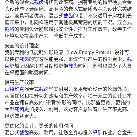
全新的混合式
截齿
将切割效率高、拥有专利的帽型硬质合金
头设计与坚硬耐磨、高寿命的嵌入式硬质合金头设计完美结
合，兼具两者优势。混合式
截齿
的设计不仅适用于房柱和长
壁开采中，也同样适用于其他极其苛刻的切割工况。混合式
截齿
的专利设计能够增强安全性，提升工作效率，改善工作
环境以及提高生产力，降低生产成本。
安全的设计理念
我们专利的低能耗外形轮廓（Low Energy Profile）设计可
以使得
截齿
的穿透性能更强，采煤作业产生的粉尘更少，
截
齿
更加坚固耐用并且缩短更换
截齿
时间，同时也减少了人员
在采掘面的曝露时间。
提高生产效率
山特维克
混合式
截齿
坚实耐用，采用精心设计的轮廓外形，
从而优化和提升切割速度和生产效率。独一无二的设计让本
产品在拥有高效的“纤细”外形的同时，比那些更宽、更钝的
大型
截齿
更加持久、耐用。这对客户意味着：生产率更高、
经济效益更大。
更优化的设计，更长的使用时间
混合式
截齿
高效、耐用，让您全身心投入
采矿
作业。合金头