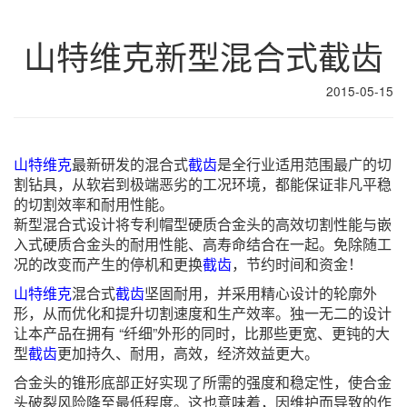
山特维克新型混合式截齿
2015-05-15
山特维克
最新研发的混合式
截齿
是全行业适用范围最广的切
割钻具，从软岩到极端恶劣的工况环境，都能保证非凡平稳
的切割效率和耐用性能。
新型混合式设计将专利帽型硬质合金头的高效切割性能与嵌
入式硬质合金头的耐用性能、高寿命结合在一起。免除随工
况的改变而产生的停机和更换
截齿
，节约时间和资金！
山特维克
混合式
截齿
坚固耐用，并采用精心设计的轮廓外
形，从而优化和提升切割速度和生产效率。独一无二的设计
让本产品在拥有 “纤细”外形的同时，比那些更宽、更钝的大
型
截齿
更加持久、耐用，高效，经济效益更大。
合金头的锥形底部正好实现了所需的强度和稳定性，使合金
头破裂风险降至最低程度。这也意味着，因维护而导致的作