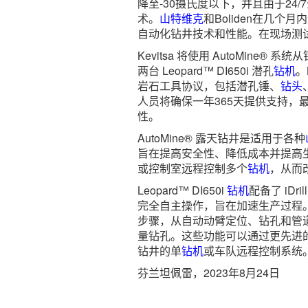
降至-30摄氏度以下，并且由于24/7
术。
山特维克
和Boliden在几
自动化钻井技术和性能。在现场测
Kevitsa 将使用 AutoMine
两台 Leopard™ DI650i 潜孔
钻机
。
岩石工具协议，包括潜孔锤、
钻头
人员将确保一年365天提供支持，
性。
AutoMine® 露天钻井是适用于各种
旨在提高安全性、降低成本并提高
或控制室远程控制多个
钻机
，从而
Leopard™ DI650i
钻机
配备了 iD
完全自主操作，旨在加速生产过程。iD
步骤，从自动动臂定位、钻孔和管
量钻孔。这些功能可以通过更先进的模
钻井的单
钻机
或车队远程控制系统
芬兰坦佩雷，2023年8月24日