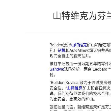
山特维克为芬兰B
Boliden选择
山特维克
矿山和岩石解决
孔）
钻机
和AutoMine®露天钻井系
现完全自主的露天钻井。
该订单还包括一份为期五年的零件
Sandvik
现场分析。两台 Leopard™ 
付。
“Boliden Kevitsa 致力
安全性，”
山特维克
矿山和岩石解决方案
说。我们期待继续我们的技术合作，并
为更安全、更高效的矿山。
就挖掘量而言，凯维察露天矿是芬