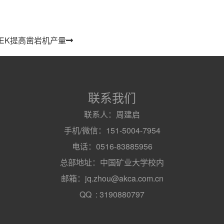
MSEK提高凿岩机产量
联系我们
联系人：周建启
手机/微信：151-5004-7954
电话：0516-83885956
总部地址：中国矿业大学校内
邮箱：jq.zhou@akca.com.cn
QQ : 3190880797