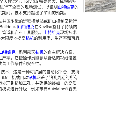
全天候运行，Kevitsa 需要强大、成熟的技
个月内进行了全面的现场测试，以证明
山特维克
的
试期间，技术支持超出了矿山的预期。
® 系统从钻井区附近的远程控制站或矿山控制室运行
Boliden和
山特维克
在Kevitsa签订了持续的
、管道和岩石工具服务。
山特维克
现场技术
最大限度地提高
钻机
的利用率、生产率和可靠
山特维克
i 系列露天
钻机
的自主解决方案，
生产率。它使操作员能够从舒适的视线位置
改善工作条件和安全性。
rill 技术，这是一种可扩展的自动化平台，支持
rill 机载自动
钻机
涵盖了钻孔周期的所有
道处理到精加工孔，并确保始终如一的高质
块进行升级，例如带有AutoMine®露天
。