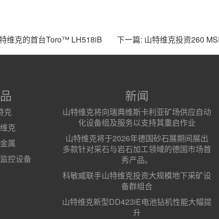
山特维克的首台Toro™ LH518iB
下一篇: 山特维克投资260 
品
新闻
特克
山特维克将向瑞典维斯卡利亚矿场供应自动
化设备组及服务以支持其重启作业
维克
山特维克将于2026年德国砂石展期间展出
金属
多款针对采石与岩石加工领域的德国市场首
监控设备
秀产品。
科敏威联手山特维克投资大规模地下采矿设
备群组合
山特维克新型DD423iE电池钻机性能大幅提
升