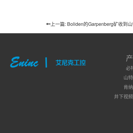
上一篇: Boliden的Garpenberg矿收到
产
必
山特
肯纳
井下视频