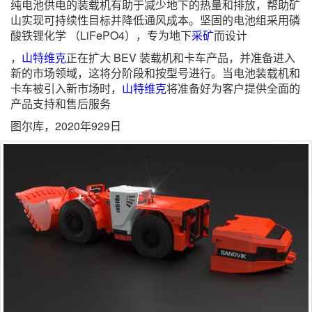
纯电池供电的装载机有助于减少地下的热量和排放，帮助矿
山实现可持续性目标并降低通风成本。坚固的电池组采用磷
酸铁锂化学 （LiFePO4），专为地下
采矿
而设计
，
山特维克
正在扩大 BEV 装载机和卡车产品，并准备进入
新的市场领域，这将分阶段和按型号进行。当电池装载机和
卡车被引入新市场时，
山特维克
将准备好为客户提供全面的
产品支持和售后服务
图尔库，2020年929日