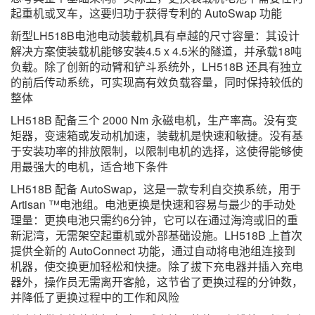
起重机或叉车，这要归功于获得专利的 AutoSwap 功能
新型LH518B电池电动装载机具有卓越的尺寸容量：其设计
解决方案使装载机能够安装4.5 x 4.5米的隧道，并承载18吨
负载。除了创新的动臂和铲斗系统外，LH518B 还具有独立
的前后传动系统，可实现高有效负载容量，同时保持较低的
整体
LH518B 配备三个 2000 Nm 永磁电机，生产率高。没有变
矩器，变速箱或发动机加速，装载机是快速和敏捷。没有基
于安装功率的排放限制，以限制电机的选择，这使得能够使
用最强大的电机，适合地下条件
LH518B 配备 AutoSwap，这是一款专利自交换系统，用于
Artisan ™电池组。电池更换是快速和容易与最少的手动处
理量：更换电池只需约6分钟，它可以在通过海湾或旧的重
新泥湾，无需架空起重机或外部基础设施。LH518B 上首次
提供全新的 AutoConnect 功能，通过自动将电池组连接到
机器，使交换更加轻松和快捷。除了拔下充电器并插入充电
器外，操作员无需离开客舱，这节省了更换过程的分钟数，
并降低了更换过程中的工作和风险